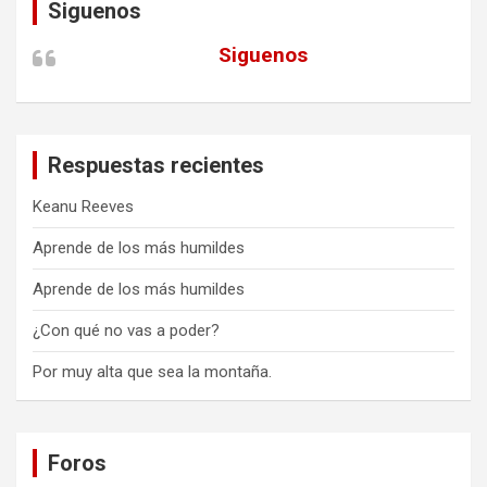
Siguenos
Siguenos
Respuestas recientes
Keanu Reeves
Aprende de los más humildes
Aprende de los más humildes
¿Con qué no vas a poder?
Por muy alta que sea la montaña.
Foros