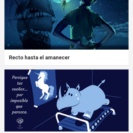
Recto hasta el amanecer