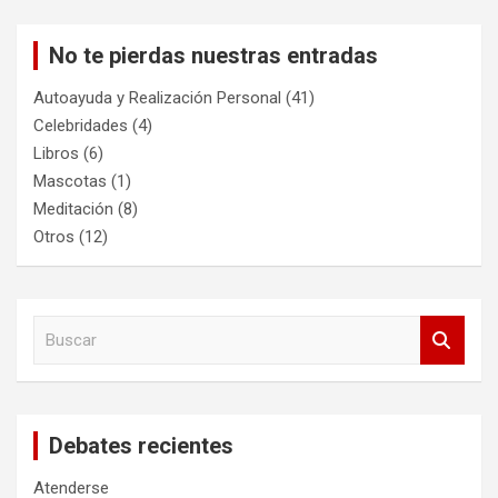
No te pierdas nuestras entradas
Autoayuda y Realización Personal
(41)
Celebridades
(4)
Libros
(6)
Mascotas
(1)
Meditación
(8)
Otros
(12)
B
u
s
c
a
Debates recientes
r
Atenderse