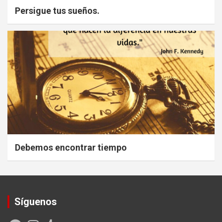
Persigue tus sueños.
Debemos encontrar tiempo
Síguenos
Facebook
Instagram
Tumblr