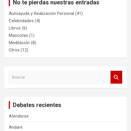
No te pierdas nuestras entradas
Autoayuda y Realización Personal
(41)
Celebridades
(4)
Libros
(6)
Mascotas
(1)
Meditación
(8)
Otros
(12)
B
u
s
c
a
Debates recientes
r
Atenderse
Andaré