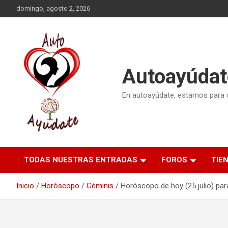
Saltar
domingo, agosto 2, 2026
al
contenido
Autoayúdat
En autoayúdate, estamos para or
TODAS NUESTRAS ENTRADAS
FOROS
TIE
Inicio
Horóscopo
Géminis
Horóscopo de hoy (25 julio) pa