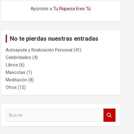
Apúntate a
Tu Riqueza Eres Tú
No te pierdas nuestras entradas
Autoayuda y Realización Personal
(41)
Celebridades
(4)
Libros
(6)
Mascotas
(1)
Meditación
(8)
Otros
(12)
B
u
s
c