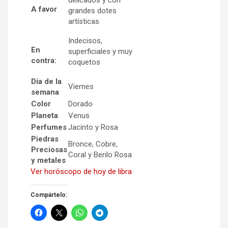
delicados y con
A favor
grandes dotes
artísticas
Indecisos,
En
superficiales y muy
contra:
coquetos
Día de la
Viernes
semana
Color
Dorado
Planeta
Venus
Perfumes
Jacinto y Rosa
Piedras
Bronce, Cobre,
Preciosas
Coral y Berilo Rosa
y metales
Ver horóscopo de hoy de libra
Compártelo: