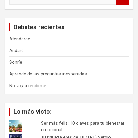
u
s
c
a
Debates recientes
r
Atenderse
Andaré
Sonríe
Aprende de las preguntas inesperadas
No voy a rendirme
Lo más visto:
Ser más feliz: 10 claves para tu bienestar
emocional
Tu riqueza eres de Tú (TRT) Sergio