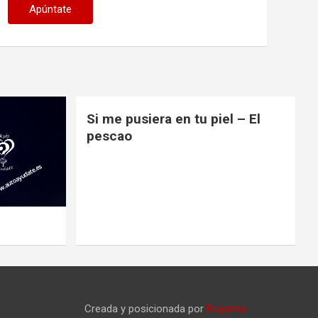
Si me pusiera en tu piel – El
pescao
Creada y posicionada por
Rogama