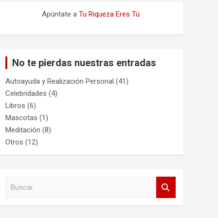
Apúntate a
Tu Riqueza Eres Tú
No te pierdas nuestras entradas
Autoayuda y Realización Personal
(41)
Celebridades
(4)
Libros
(6)
Mascotas
(1)
Meditación
(8)
Otros
(12)
B
u
s
c