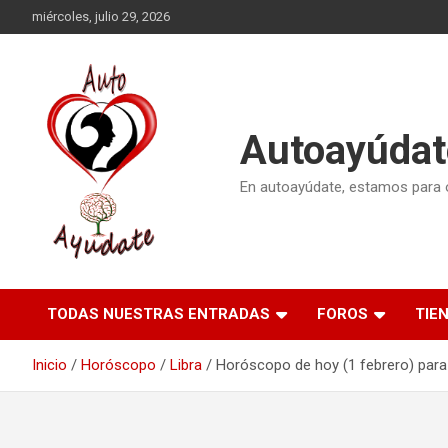
Saltar
miércoles, julio 29, 2026
al
contenido
Autoayúdat
En autoayúdate, estamos para or
TODAS NUESTRAS ENTRADAS
FOROS
TIE
Inicio
Horóscopo
Libra
Horóscopo de hoy (1 febrero) para