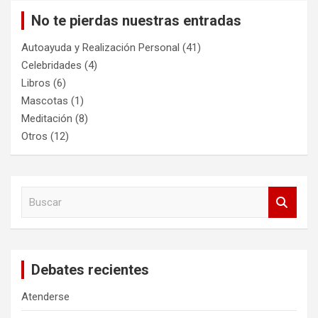
No te pierdas nuestras entradas
Autoayuda y Realización Personal
(41)
Celebridades
(4)
Libros
(6)
Mascotas
(1)
Meditación
(8)
Otros
(12)
B
u
s
c
a
Debates recientes
r
Atenderse