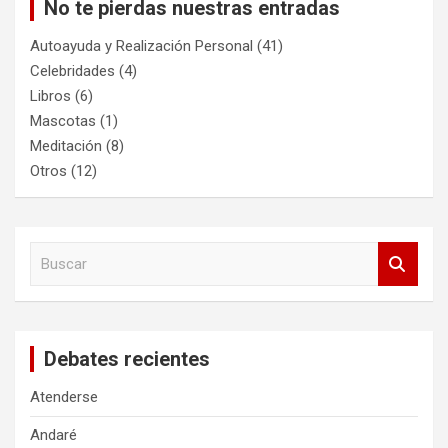
No te pierdas nuestras entradas
Autoayuda y Realización Personal
(41)
Celebridades
(4)
Libros
(6)
Mascotas
(1)
Meditación
(8)
Otros
(12)
B
u
s
c
a
Debates recientes
r
Atenderse
Andaré