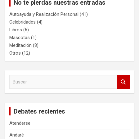
No te pierdas nuestras entradas
Autoayuda y Realización Personal
(41)
Celebridades
(4)
Libros
(6)
Mascotas
(1)
Meditación
(8)
Otros
(12)
B
u
s
c
a
Debates recientes
r
Atenderse
Andaré