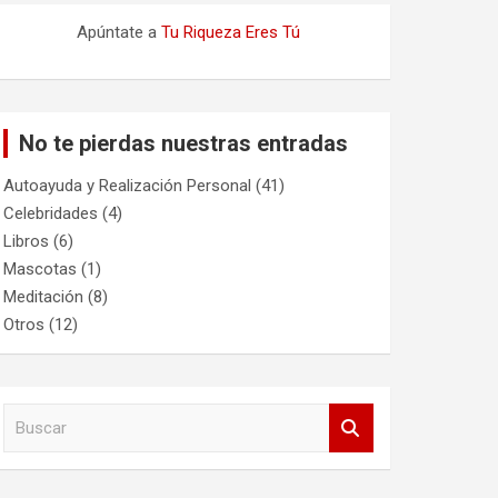
Apúntate a
Tu Riqueza Eres Tú
No te pierdas nuestras entradas
Autoayuda y Realización Personal
(41)
Celebridades
(4)
Libros
(6)
Mascotas
(1)
Meditación
(8)
Otros
(12)
B
u
s
c