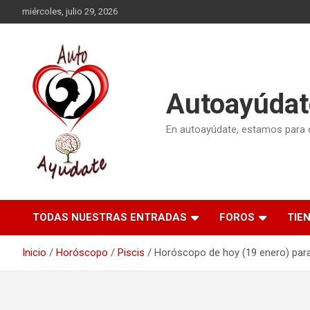
Saltar
miércoles, julio 29, 2026
al
contenido
Autoayúdat
En autoayúdate, estamos para or
TODAS NUESTRAS ENTRADAS
FOROS
TIE
Inicio
Horóscopo
Piscis
Horóscopo de hoy (19 enero) para