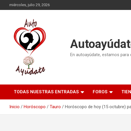
Saltar
miércoles, julio 29, 2026
al
contenido
Autoayúdat
En autoayúdate, estamos para or
TODAS NUESTRAS ENTRADAS
FOROS
TIE
Inicio
Horóscopo
Tauro
Horóscopo de hoy (15 octubre) p