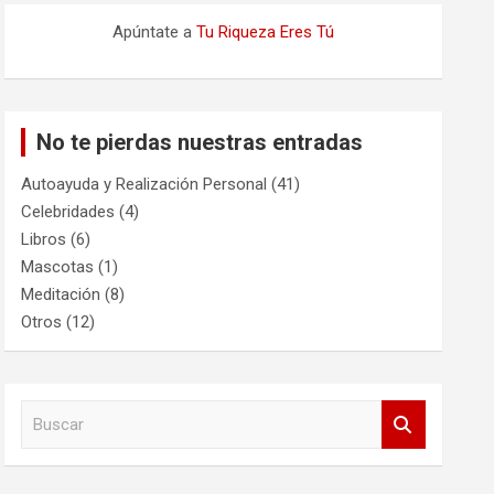
Apúntate a
Tu Riqueza Eres Tú
No te pierdas nuestras entradas
Autoayuda y Realización Personal
(41)
Celebridades
(4)
Libros
(6)
Mascotas
(1)
Meditación
(8)
Otros
(12)
B
u
s
c