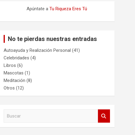
Apúntate a
Tu Riqueza Eres Tú
No te pierdas nuestras entradas
Autoayuda y Realización Personal
(41)
Celebridades
(4)
Libros
(6)
Mascotas
(1)
Meditación
(8)
Otros
(12)
B
u
s
c