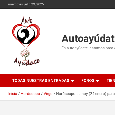
Saltar
miércoles, julio 29, 2026
al
contenido
Autoayúdat
En autoayúdate, estamos para or
TODAS NUESTRAS ENTRADAS
FOROS
TIE
Inicio
Horóscopo
Virgo
Horóscopo de hoy (24 enero) para