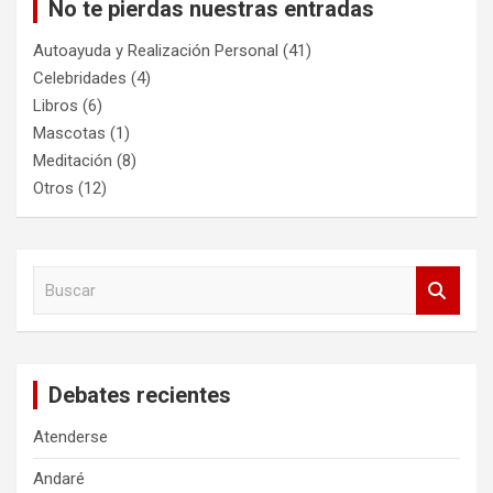
No te pierdas nuestras entradas
Autoayuda y Realización Personal
(41)
Celebridades
(4)
Libros
(6)
Mascotas
(1)
Meditación
(8)
Otros
(12)
B
u
s
c
a
Debates recientes
r
Atenderse
Andaré