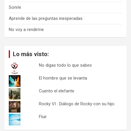
Sonríe
Aprende de las preguntas inesperadas
No voy a rendirme
Lo más visto:
No digas todo lo que sabes
El hombre que se levanta
Cuento el elefante
Rocky VI : Diálogo de Rocky con su hijo.
Fluir