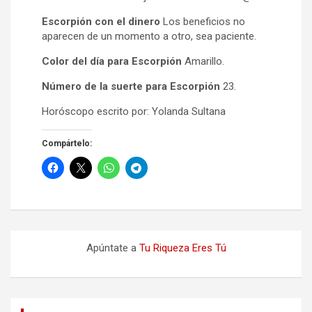
Escorpión con el dinero
Los beneficios no
aparecen de un momento a otro, sea paciente.
Color del día para Escorpión
Amarillo.
Número de la suerte para Escorpión
23.
Horóscopo escrito por: Yolanda Sultana
Compártelo:
Apúntate a
Tu Riqueza Eres Tú