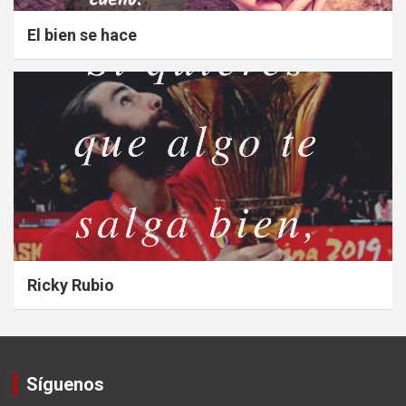
El bien se hace
Ricky Rubio
Síguenos