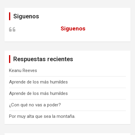
Siguenos
Siguenos
Respuestas recientes
Keanu Reeves
Aprende de los más humildes
Aprende de los más humildes
¿Con qué no vas a poder?
Por muy alta que sea la montaña.