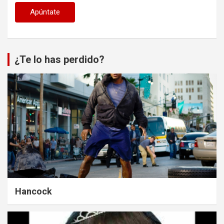
¿Te lo has perdido?
Hancock