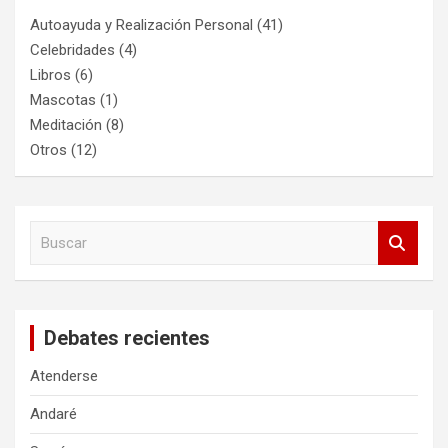
Autoayuda y Realización Personal
(41)
Celebridades
(4)
Libros
(6)
Mascotas
(1)
Meditación
(8)
Otros
(12)
B
u
s
c
a
Debates recientes
r
Atenderse
Andaré